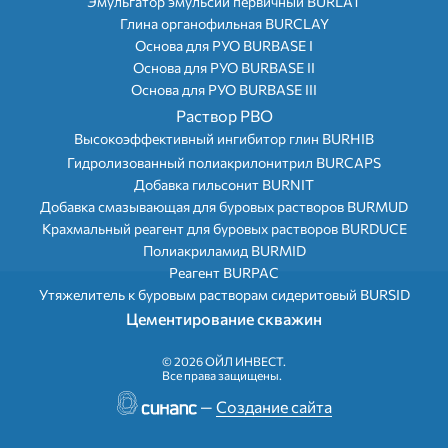
Эмульгатор эмульсий первичный BURLAT
Глина органофильная BURCLAY
Основа для РУО BURBASE I
Основа для РУО BURBASE II
Основа для РУО BURBASE III
Раствор РВО
Высокоэффективный ингибитор глин BURHIB
Гидролизованный полиакрилонитрил BURCAPS
Добавка гильсонит BURNIT
Добавка смазывающая для буровых растворов BURMUD
Крахмальный реагент для буровых растворов BURDUCE
Полиакриламид BURMID
Реагент BURPAC
Утяжелитель к буровым растворам сидеритовый BURSID
Цементирование скважин
©
2026 ОЙЛ ИНВЕСТ.
Все права защищены.
—
Создание сайта