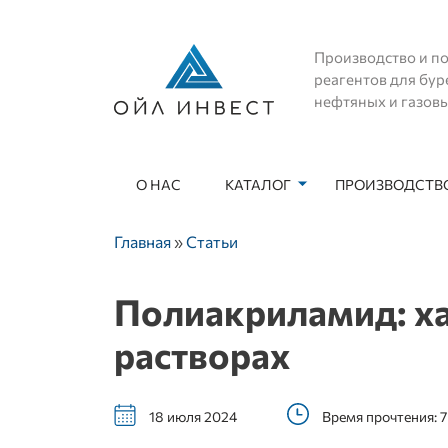
Производство и по
реагентов для бур
нефтяных и газов
О НАС
КАТАЛОГ
ПРОИЗВОДСТВО
Основная навигация
Строка навигации
Главная
Статьи
Полиакриламид: ха
растворах
18 июля 2024
Время прочтения: 7