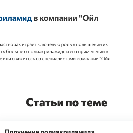
криламид
в компании "Ойл
астворах играет ключевую роль в повышении их
ть больше о полиакриламиде и его применении в
те или свяжитесь со специалистами компании "Ойл
Статьи по теме
Получение полиакриламида