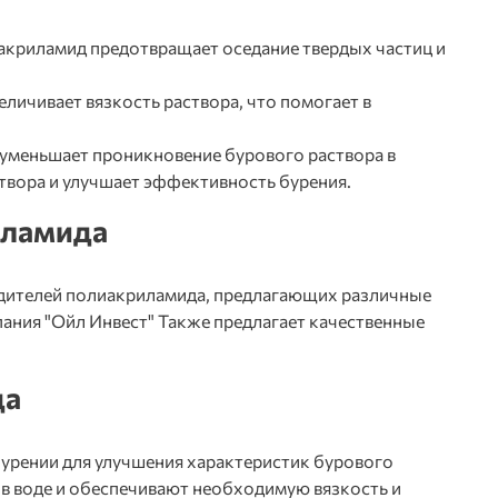
акриламид предотвращает оседание твердых частиц и
личивает вязкость раствора, что помогает в
уменьшает проникновение бурового раствора в
твора и улучшает эффективность бурения.
иламида
дителей полиакриламида, предлагающих различные
ания "Ойл Инвест" Также предлагает качественные
да
урении для улучшения характеристик бурового
 в воде и обеспечивают необходимую вязкость и